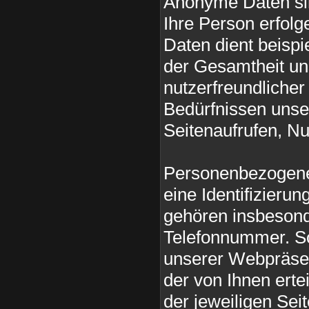
Anonyme Daten sin
Ihre Person erfol
Daten dient beisp
der Gesamtheit un
nutzerfreundliche
Bedürfnissen unse
Seitenaufrufen, Nu
Personenbezogene 
eine Identifizier
gehören insbeson
Telefonnummer. So
unserer Webpräse
der von Ihnen erte
der jeweiligen Se